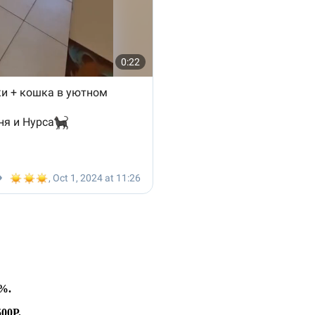
0%.
00Р.